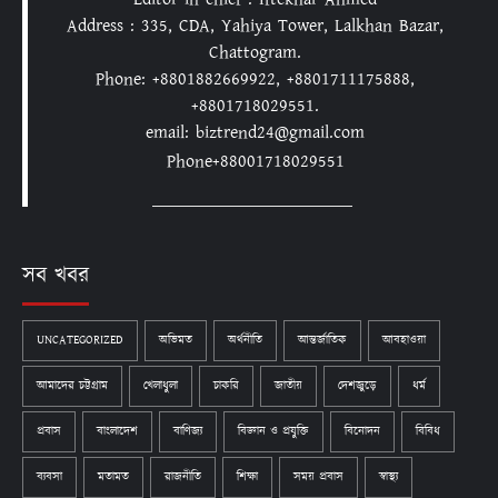
Address : 335, CDA, Yahiya Tower, Lalkhan Bazar,
Chattogram.
Phone: +8801882669922, +8801711175888,
+8801718029551.
email: biztrend24@gmail.com
Phone+88001718029551
সব খবর
UNCATEGORIZED
অভিমত
অর্থনীতি
আন্তর্জাতিক
আবহাওয়া
আমাদের চট্টগ্রাম
খেলাধুলা
চাকরি
জাতীয়
দেশজুড়ে
ধর্ম
প্রবাস
বাংলাদেশ
বাণিজ্য
বিজ্ঞান ও প্রযুক্তি
বিনোদন
বিবিধ
ব্যবসা
মতামত
রাজনীতি
শিক্ষা
সময় প্রবাস
স্বাস্থ্য