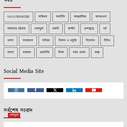
খবর
UNCATEGORIZED
অভিমত
অর্থনীতি
আন্তর্জাতিক
আবহাওয়া
আমাদের চট্টগ্রাম
খেলাধুলা
চাকরি
জাতীয়
দেশজুড়ে
ধর্ম
প্রবাস
বাংলাদেশ
বাণিজ্য
বিজ্ঞান ও প্রযুক্তি
বিনোদন
বিবিধ
ব্যবসা
মতামত
রাজনীতি
শিক্ষা
সময় প্রবাস
স্বাস্থ্য
Social Media Site
Instagram
Facebook
Twitter
Linkedin
Youtube
সর্বশেষ সংবাদ
খেলাধুলা