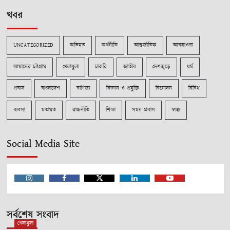
খবর
UNCATEGORIZED
অভিমত
অর্থনীতি
আন্তর্জাতিক
আবহাওয়া
আমাদের চট্টগ্রাম
খেলাধুলা
চাকরি
জাতীয়
দেশজুড়ে
ধর্ম
প্রবাস
বাংলাদেশ
বাণিজ্য
বিজ্ঞান ও প্রযুক্তি
বিনোদন
বিবিধ
ব্যবসা
মতামত
রাজনীতি
শিক্ষা
সময় প্রবাস
স্বাস্থ্য
Social Media Site
Instagram
Facebook
Twitter
Linkedin
Youtube
সর্বশেষ সংবাদ
খেলাধুলা