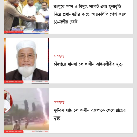
রংপুরে গ্যাস ও বিদ্যুৎ সংকট এবং মূল্যবৃদ্ধি
নিয়ে প্রধানমন্ত্রীর কাছে স্মারকলিপি পেশ করল
১১-দলীয় জোট
দেশজুড়ে
চাঁদপুরে মামলা চলাকালীন আইনজীবীর মৃত্যু
দেশজুড়ে
ফুটবল ম্যাচ চলাকালীন বজ্রপাতে খেলোয়াড়ের
মৃত্যু