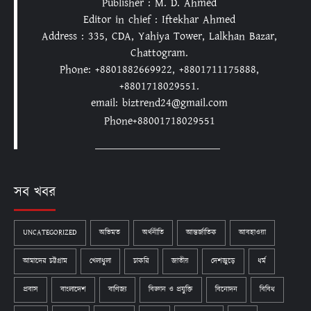
Publisher : M. D. Ahmed
Editor in chief : Iftekhar Ahmed
Address : 335, CDA, Yahiya Tower, Lalkhan Bazar,
Chattogram.
Phone: +8801882669922, +8801711175888,
+8801718029551.
email: biztrend24@gmail.com
Phone+88001718029551
সব খবর
UNCATEGORIZED
অভিমত
অর্থনীতি
আন্তর্জাতিক
আবহাওয়া
আমাদের চট্টগ্রাম
খেলাধুলা
চাকরি
জাতীয়
দেশজুড়ে
ধর্ম
প্রবাস
বাংলাদেশ
বাণিজ্য
বিজ্ঞান ও প্রযুক্তি
বিনোদন
বিবিধ