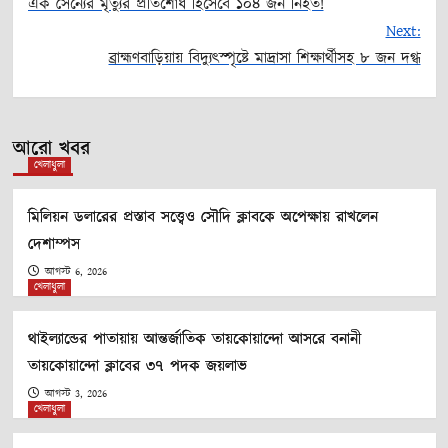
এক সৈন্যের মৃত্যুর প্রতিশোধ হিসেবে ১০৪ জন নিহত!
Post
Next:
ব্রাহ্মণবাড়িয়ায় বিদ্যুৎস্পৃষ্টে মাদ্রাসা শিক্ষার্থীসহ ৮ জন দগ্ধ
navigation
আরো খবর
খেলাধুলা
মিলিয়ন ডলারের প্রস্তাব সত্ত্বেও সৌদি ক্লাবকে অপেক্ষায় রাখলেন
দেশাম্পস
আগস্ট 6, 2026
খেলাধুলা
থাইল্যান্ডের পাতায়ায় আন্তর্জাতিক তায়কোয়ান্দো আসরে বনানী
তায়কোয়ান্দো ক্লাবের ৩৭ পদক জয়লাভ
আগস্ট 3, 2026
খেলাধুলা