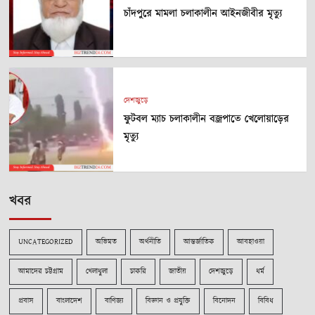
চাঁদপুরে মামলা চলাকালীন আইনজীবীর মৃত্যু
দেশজুড়ে
ফুটবল ম্যাচ চলাকালীন বজ্রপাতে খেলোয়াড়ের
মৃত্যু
খবর
UNCATEGORIZED
অভিমত
অর্থনীতি
আন্তর্জাতিক
আবহাওয়া
আমাদের চট্টগ্রাম
খেলাধুলা
চাকরি
জাতীয়
দেশজুড়ে
ধর্ম
প্রবাস
বাংলাদেশ
বাণিজ্য
বিজ্ঞান ও প্রযুক্তি
বিনোদন
বিবিধ