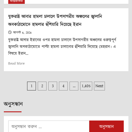
more
আন্তর্জাতিক
about
বিদ্যুৎ
যুক্তরাষ্ট্র আবার হামলা চালালে উপসাগরীয় অঞ্চলের জ্বালানি
ও
অবকাঠামোতে হামলার হুঁশিয়ারি দিয়েছে ইরান
জ্বালানি
মন্ত্রী:
আগস্ট 6, 2026
আগামী
যুক্তরাষ্ট্র আবার ইরানের ওপর হামলা চালালে উপসাগরীয় অঞ্চলের গুরুত্বপূর্ণ
২
জ্বালানি অবকাঠামোতে পাল্টা হামলা চালানোর হুঁশিয়ারি দিয়েছে তেহরান। এ
থেকে
বিষয়ে ইরান...
৩
দিনের
Read
Read More
মধ্যে
more
গ্যাস
about
সরবরাহ
যুক্তরাষ্ট্র
স্বাভাবিক
পোস্ট
1
2
3
4
…
1,405
Next
আবার
হবে
হামলা
চালালে
পেজিনেশন
অনুসন্ধান
উপসাগরীয়
অঞ্চলের
জ্বালানি
অবকাঠামোতে
অনুসন্ধানঃ
হামলার