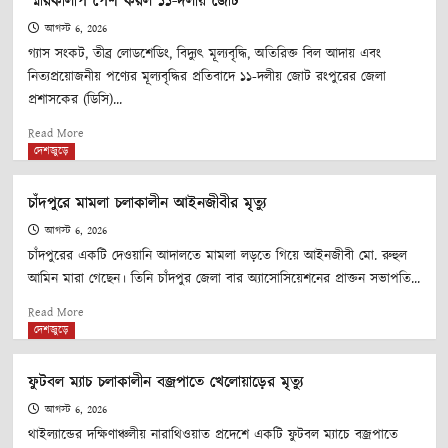
স্মারকলিপি পেশ করল ১১-দলীয় জোট
সফরে
সৌদি
আগস্ট 6, 2026
আরবে
গ্যাস সংকট, তীব্র লোডশেডিং, বিদ্যুৎ মূল্যবৃদ্ধি, অতিরিক্ত বিল আদায় এবং
পাকিস্তানের
নিত্যপ্রয়োজনীয় পণ্যের মূল্যবৃদ্ধির প্রতিবাদে ১১-দলীয় জোট রংপুরের জেলা
প্রধানমন্ত্রী
প্রশাসকের (ডিসি)...
Read
Read More
more
দেশজুড়ে
about
রংপুরে
চাঁদপুরে মামলা চলাকালীন আইনজীবীর মৃত্যু
গ্যাস
ও
আগস্ট 6, 2026
বিদ্যুৎ
চাঁদপুরের একটি দেওয়ানি আদালতে মামলা লড়তে গিয়ে আইনজীবী মো. রুহুল
সংকট
আমিন মারা গেছেন। তিনি চাঁদপুর জেলা বার অ্যাসোসিয়েশনের প্রাক্তন সভাপতি...
এবং
Read
মূল্যবৃদ্ধি
Read More
more
দেশজুড়ে
নিয়ে
about
প্রধানমন্ত্রীর
চাঁদপুরে
কাছে
ফুটবল ম্যাচ চলাকালীন বজ্রপাতে খেলোয়াড়ের মৃত্যু
মামলা
স্মারকলিপি
চলাকালীন
আগস্ট 6, 2026
পেশ
আইনজীবীর
করল
থাইল্যান্ডের দক্ষিণাঞ্চলীয় নারাথিওয়াত প্রদেশে একটি ফুটবল ম্যাচে বজ্রপাতে