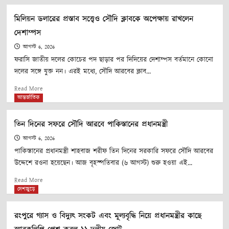
দেশজুড়ে
চাঁদপুরে মামলা চলাকালীন আইনজীবীর মৃত্যু
মিলিয়ন ডলারের প্রস্তাব সত্ত্বেও সৌদি ক্লাবকে অপেক্ষায় রাখলেন
4
দেশাম্পস
আগস্ট 6, 2026
দেশজুড়ে
ফরাসি জাতীয় দলের কোচের পদ ছাড়ার পর দিদিয়ের দেশাম্পস বর্তমানে কোনো
ফুটবল ম্যাচ চলাকালীন বজ্রপাতে খেলোয়াড়ের মৃত্যু
দলের সঙ্গে যুক্ত নন। এরই মধ্যে, সৌদি আরবের ক্লাব...
5
Read
Read More
more
আন্তর্জাতিক
about
মিলিয়ন
তিন দিনের সফরে সৌদি আরবে পাকিস্তানের প্রধানমন্ত্রী
ডলারের
প্রস্তাব
আগস্ট 6, 2026
সত্ত্বেও
পাকিস্তানের প্রধানমন্ত্রী শাহবাজ শরীফ তিন দিনের সরকারি সফরে সৌদি আরবের
সৌদি
উদ্দেশে রওনা হয়েছেন। আজ বৃহস্পতিবার (৬ আগস্ট) শুরু হওয়া এই...
ক্লাবকে
Read
অপেক্ষায়
Read More
more
দেশজুড়ে
রাখলেন
about
দেশাম্পস
তিন
রংপুরে গ্যাস ও বিদ্যুৎ সংকট এবং মূল্যবৃদ্ধি নিয়ে প্রধানমন্ত্রীর কাছে
দিনের