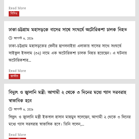
Read
Read More
more
বিবিধ
about
ওবায়দুল
ঢাকা-চট্টগ্রাম মহাসড়কে বাসের সাথে সংঘর্ষে অটোরিকশা চালক নিহত
কাদের
হামলার
আগস্ট 6, 2026
নির্দেশ
ঢাকা-চট্টগ্রাম মহাসড়কের ফেনীর ছাগলনাইয়া এলাকায় বাসের সাথে সংঘর্ষে
দিয়েছিলেন,
সাইফুল ইসলাম (৩২) নামে এক অটোরিকশা চালক নিহত হয়েছেন। এ ঘটনায়
ট্রাইব্যুনালে
অটোরিকশার...
তার
ও
Read
Read More
সাদ্দামের
more
জাতীয়
কল
about
রেকর্ড
ঢাকা-
বিদ্যুৎ ও জ্বালানি মন্ত্রী: আগামী ২ থেকে ৩ দিনের মধ্যে গ্যাস সরবরাহ
দাখিল
চট্টগ্রাম
স্বাভাবিক হবে
মহাসড়কে
বাসের
আগস্ট 6, 2026
সাথে
বিদ্যুৎ ও জ্বালানি মন্ত্রী ইকবাল হাসান মাহমুদ বলেছেন, আগামী ২ থেকে ৩ দিনের
সংঘর্ষে
মধ্যে গ্যাস সরবরাহ স্বাভাবিক হবে। তিনি বলেন,...
অটোরিকশা
চালক
Read
Read More
নিহত