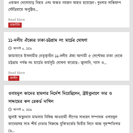
মৃত্যু
১১-
একজন খেলোয়াড় নিহত এবং অন্তত নয়জন আহত হয়েছেন। বুধবার সান্তিফাপ
দলীয়
স্টেডিয়ামে অনুষ্ঠিত...
জোট
Read
Read More
more
রাজনীতি
about
ফুটবল
১১-দলীয় ঐক্যের ঢাকা-চট্টগ্রাম লং মার্চের ঘোষণা
ম্যাচ
চলাকালীন
আগস্ট 6, 2026
বজ্রপাতে
জামায়াতে ইসলামীর নেতৃত্বাধীন ১১-দলীয় ঐক্য আগামী ৫ সেপ্টেম্বর ঢাকা থেকে
খেলোয়াড়ের
চট্টগ্রাম পর্যন্ত লং মার্চের কর্মসূচি ঘোষণা করেছে। জ্বালানি, গ্যাস ও...
মৃত্যু
Read
Read More
more
জাতীয়
about
১১-
ওবায়দুল কাদের হামলার নির্দেশ দিয়েছিলেন, ট্রাইব্যুনালে তার ও
দলীয়
সাদ্দামের কল রেকর্ড দাখিল
ঐক্যের
ঢাকা-
আগস্ট 6, 2026
চট্টগ্রাম
জুলাই অভ্যুত্থান মামলায় নিষিদ্ধ আওয়ামী লীগের সাধারণ সম্পাদক ওবায়দুল
লং
কাদেরসহ সাত শীর্ষ নেতার বিরুদ্ধে যুক্তিতর্কের দ্বিতীয় দিনে আজ বৃহস্পতিবার
মার্চের
(৬...
ঘোষণা