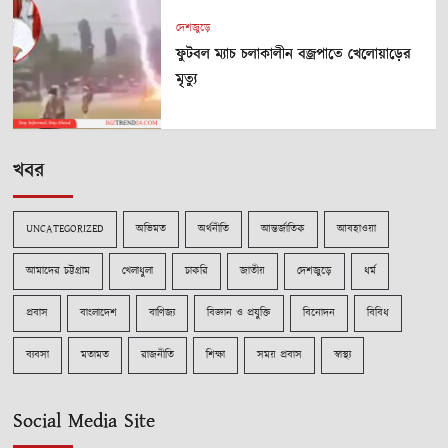
দেশজুড়ে
ফুটবল ম্যাচ চলাকালীন বজ্রপাতে খেলোয়াড়ের
মৃত্যু
খবর
UNCATEGORIZED
অভিমত
অর্থনীতি
আন্তর্জাতিক
আবহাওয়া
আমাদের চট্টগ্রাম
খেলাধুলা
চাকরি
জাতীয়
দেশজুড়ে
ধর্ম
প্রবাস
বাংলাদেশ
বাণিজ্য
বিজ্ঞান ও প্রযুক্তি
বিনোদন
বিবিধ
ব্যবসা
মতামত
রাজনীতি
শিক্ষা
সময় প্রবাস
স্বাস্থ্য
Social Media Site