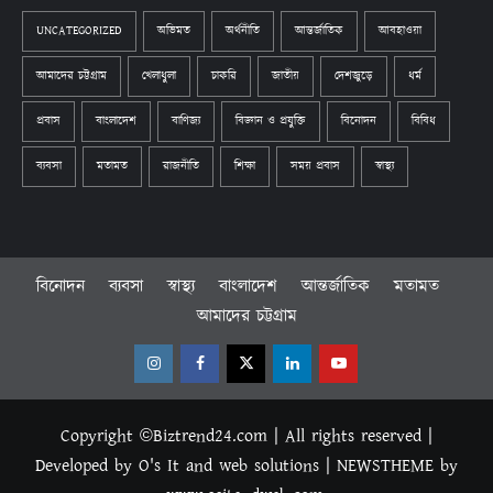
UNCATEGORIZED
অভিমত
অর্থনীতি
আন্তর্জাতিক
আবহাওয়া
আমাদের চট্টগ্রাম
খেলাধুলা
চাকরি
জাতীয়
দেশজুড়ে
ধর্ম
প্রবাস
বাংলাদেশ
বাণিজ্য
বিজ্ঞান ও প্রযুক্তি
বিনোদন
বিবিধ
ব্যবসা
মতামত
রাজনীতি
শিক্ষা
সময় প্রবাস
স্বাস্থ্য
বিনোদন
ব্যবসা
স্বাস্থ্য
বাংলাদেশ
আন্তর্জাতিক
মতামত
আমাদের চট্টগ্রাম
Instagram
Facebook
Twitter
Linkedin
Youtube
Copyright ©Biztrend24.com | All rights reserved |
Developed by O's It and web solutions
|
NEWSTHEME
by