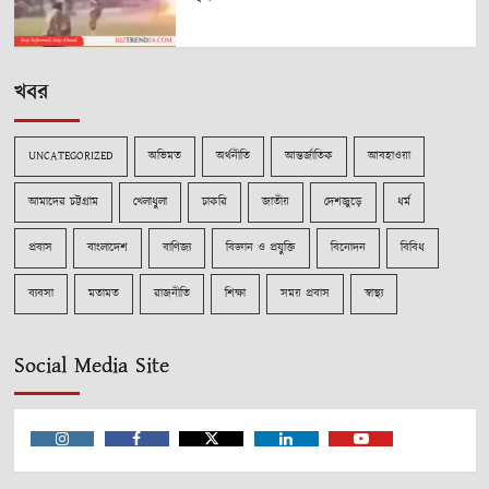
খবর
UNCATEGORIZED
অভিমত
অর্থনীতি
আন্তর্জাতিক
আবহাওয়া
আমাদের চট্টগ্রাম
খেলাধুলা
চাকরি
জাতীয়
দেশজুড়ে
ধর্ম
প্রবাস
বাংলাদেশ
বাণিজ্য
বিজ্ঞান ও প্রযুক্তি
বিনোদন
বিবিধ
ব্যবসা
মতামত
রাজনীতি
শিক্ষা
সময় প্রবাস
স্বাস্থ্য
Social Media Site
Instagram
Facebook
Twitter
Linkedin
Youtube