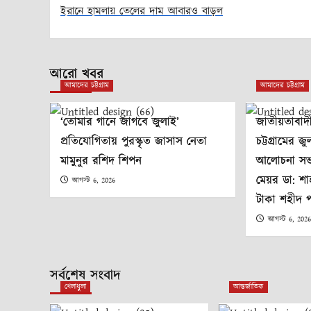
ইরানে হামলায় তেলের দাম আবারও বাড়ল
Post
navigation
আরো খবর
আমাদের চট্টগ্রাম
আমাদের চট্টগ্রাম
‘তোমার গানে জাগবে জুলাই’
জাতীয়তাবাদ
প্রতিযোগিতায় পুরস্কৃত জাসাস নেতা
চট্টগ্রামের জ
মামুনুর রশিদ শিপন
আলোচনা সভা 
মেয়র ডা: শ
আগস্ট 6, 2026
টাকা শহীদ 
আগস্ট 6, 202
সর্বশেষ সংবাদ
খেলাধুলা
আন্তর্জাতিক