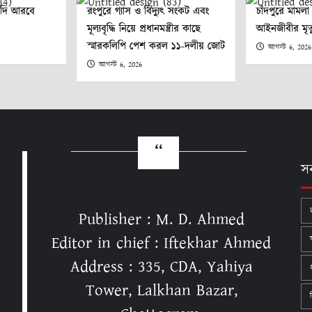
ৌদি আরবে
রংপুরে গ্যাস ও বিদ্যুৎ সংকট এবং
চাঁদপুরে মামল
মূল্যবৃদ্ধি নিয়ে প্রধানমন্ত্রীর কাছে
আইনজীবীর মৃত্
স্মারকলিপি পেশ করল ১১-দলীয় জোট
আগস্ট 6, 2026
আগস্ট 6, 2026
স
Publisher : M. D. Ahmed
Editor in chief : Iftekhar Ahmed
Address : 335, CDA, Yahiya
Tower, Lalkhan Bazar,