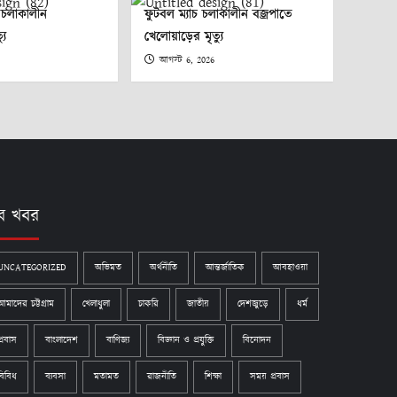
া চলাকালীন
ফুটবল ম্যাচ চলাকালীন বজ্রপাতে
যু
খেলোয়াড়ের মৃত্যু
আগস্ট 6, 2026
ব খবর
UNCATEGORIZED
অভিমত
অর্থনীতি
আন্তর্জাতিক
আবহাওয়া
আমাদের চট্টগ্রাম
খেলাধুলা
চাকরি
জাতীয়
দেশজুড়ে
ধর্ম
প্রবাস
বাংলাদেশ
বাণিজ্য
বিজ্ঞান ও প্রযুক্তি
বিনোদন
বিবিধ
ব্যবসা
মতামত
রাজনীতি
শিক্ষা
সময় প্রবাস