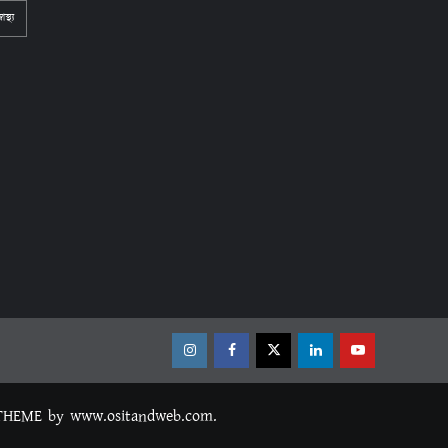
্বাস্থ্য
Instagram
Facebook
Twitter
Linkedin
Youtube
THEME
by www.ositandweb.com.