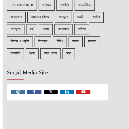
UNCATEGORIZED
অভিমত
অর্থনীতি
আন্তর্জাতিক
আবহাওয়া
আমাদের চট্টগ্রাম
খেলাধুলা
চাকরি
জাতীয়
দেশজুড়ে
ধর্ম
প্রবাস
বাংলাদেশ
বাণিজ্য
বিজ্ঞান ও প্রযুক্তি
বিনোদন
বিবিধ
ব্যবসা
মতামত
রাজনীতি
শিক্ষা
সময় প্রবাস
স্বাস্থ্য
Social Media Site
Instagram
Facebook
Twitter
Linkedin
Youtube