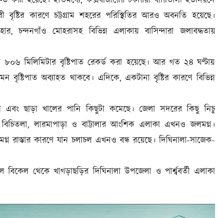
কর্ড করা হয়েছে। ইতিমধ্যে, কক্সবাজারের চকরিয়া বারিতালী ইউনিয়নে
 বৃষ্টির কারণে চট্টগ্রাম শহরের পরিস্থিতির আরও অবনতি হয়েছে।
র, চন্দনগাঁও মোহরাসহ বিভিন্ন এলাকায় বাসিন্দারা জলাবদ্ধতায়
োট ৮০৬ মিলিমিটার বৃষ্টিপাত রেকর্ড করা হয়েছে। আর গত ২৪ ঘণ্টায়
মন বৃষ্টিপাত অব্যাহত থাকবে। এদিকে, একটানা বৃষ্টির কারণে বিভিন্ন
 নদী এবং ছাড়া খালের পানি কিছুটা কমেছে। জেলা সদরের কিছু নিচু
া, বিচিতলা, লারমাপাড়া ও বাট্টালার আংশিক এলাকা এখনও জলমগ্ন।
্ন রাস্তার কারণে যান চলাচল এখনও বন্ধ রয়েছে। দিঘিনালা-সাজেক-
কাল বিকেল থেকে খাগড়াছড়ির দিঘিনালা উপজেলা ও পার্শ্ববর্তী এলাকা