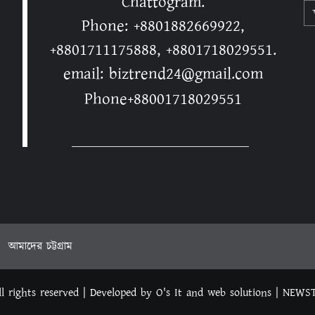
Chattogram.
স
Phone: +8801882669922,
+8801711175888, +8801718029551.
email: biztrend24@gmail.com
Phone+88001718029551
আমাদের চট্টগ্রাম
l rights reserved | Developed by O's It and web solutions
|
NEWS