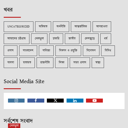
খবর
UNCATEGORIZED
অভিমত
অর্থনীতি
আন্তর্জাতিক
আবহাওয়া
আমাদের চট্টগ্রাম
খেলাধুলা
চাকরি
জাতীয়
দেশজুড়ে
ধর্ম
প্রবাস
বাংলাদেশ
বাণিজ্য
বিজ্ঞান ও প্রযুক্তি
বিনোদন
বিবিধ
ব্যবসা
মতামত
রাজনীতি
শিক্ষা
সময় প্রবাস
স্বাস্থ্য
Social Media Site
Instagram
Facebook
Twitter
Linkedin
Youtube
সর্বশেষ সংবাদ
খেলাধুলা