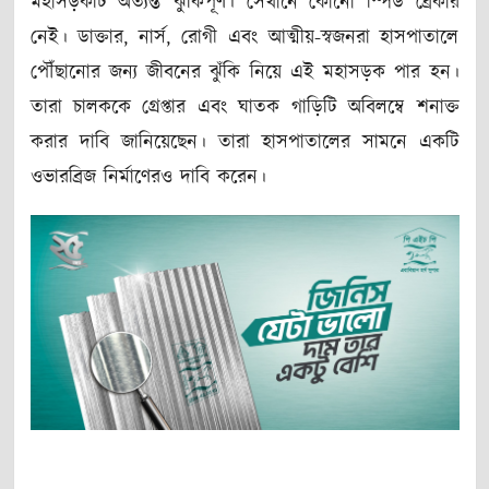
মহাসড়কটি অত্যন্ত ঝুঁকিপূর্ণ। সেখানে কোনো স্পিড ব্রেকার
নেই। ডাক্তার, নার্স, রোগী এবং আত্মীয়-স্বজনরা হাসপাতালে
পৌঁছানোর জন্য জীবনের ঝুঁকি নিয়ে এই মহাসড়ক পার হন।
তারা চালককে গ্রেপ্তার এবং ঘাতক গাড়িটি অবিলম্বে শনাক্ত
করার দাবি জানিয়েছেন। তারা হাসপাতালের সামনে একটি
ওভারব্রিজ নির্মাণেরও দাবি করেন।