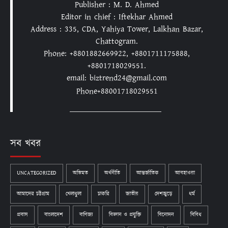
Publisher : M. D. Ahmed
Editor in chief : Iftekhar Ahmed
Address : 335, CDA, Yahiya Tower, Lalkhan Bazar,
Chattogram.
Phone: +8801882669922, +8801711175888,
+8801718029551.
email: biztrend24@gmail.com
Phone+88001718029551
সব খবর
UNCATEGORIZED
অভিমত
অর্থনীতি
আন্তর্জাতিক
আবহাওয়া
আমাদের চট্টগ্রাম
খেলাধুলা
চাকরি
জাতীয়
দেশজুড়ে
ধর্ম
প্রবাস
বাংলাদেশ
বাণিজ্য
বিজ্ঞান ও প্রযুক্তি
বিনোদন
বিবিধ