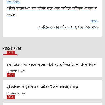
Previous:
রামিসা হত্যাকাণ্ডের দায় স্বীকার করে জেল আপিলে অভিযুক্ত সোহেল যা
Post
বললেন
Next:
navigation
একদিনে সোনার ভরির দাম ২,২১৬ টাকা কমল
আরো খবর
বিবিধ
ঢাকা-চট্টগ্রাম মহাসড়কে বাসের সাথে সংঘর্ষে অটোরিকশা চালক নিহত
আগস্ট 6, 2026
বিবিধ
হাতিরঝিলে গাড়ির ধাক্কায় মোটরসাইকেল আরোহীর মৃত্যু
আগস্ট 4, 2026
বিবিধ