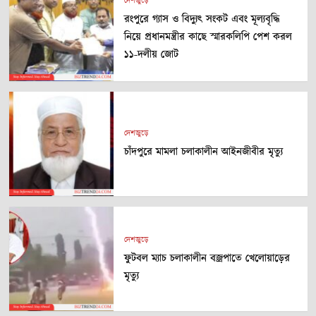
দেশজুড়ে
রংপুরে গ্যাস ও বিদ্যুৎ সংকট এবং মূল্যবৃদ্ধি
নিয়ে প্রধানমন্ত্রীর কাছে স্মারকলিপি পেশ করল
১১-দলীয় জোট
দেশজুড়ে
চাঁদপুরে মামলা চলাকালীন আইনজীবীর মৃত্যু
দেশজুড়ে
ফুটবল ম্যাচ চলাকালীন বজ্রপাতে খেলোয়াড়ের
মৃত্যু