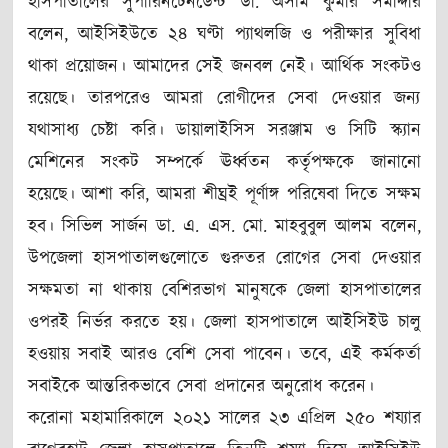
হাসপাতালের সুপারিনটেনডেন্ট ডা. অসীম কুমার সমাদ্দার
বলেন, আইসিইউতে ২৪ ঘণ্টা প্যাথলজি ও পরীক্ষার সুবিধা
থাকা প্রয়োজন। আমাদের সেই জনবল নেই। আর্থিক সংকটও
রয়েছে। তারপরেও আমরা রোগীদের সেবা দেওয়ার জন্য
যথাসাধ্য চেষ্টা করি। ডায়ালাইসিস সরঞ্জাম ও সিটি স্ক্যান
মেশিনের সংকট সম্পর্কে ঊর্ধ্বতন কর্তৃপক্ষকে জানানো
হয়েছে। আশা করি, আমরা শীঘ্রই পূর্ণাঙ্গ পরিষেবা দিতে সক্ষম
হব। সিভিল সার্জন ডা. এ. এস. মো. মাহবুবুল আলম বলেন,
উপজেলা হাসপাতালগুলোতে গুরুতর রোগের সেবা দেওয়ার
সক্ষমতা না থাকায় বেশিরভাগ মানুষকে জেলা হাসপাতালের
ওপরই নির্ভর করতে হয়। জেলা হাসপাতালে আইসিইউ চালু
হওয়ায় সবাই আরও বেশি সেবা পাবেন। তবে, এই কর্মকর্তা
সবাইকে আন্তরিকভাবে সেবা প্রদানের অনুরোধ করেন।
করোনা মহামারিকালে ২০২১ সালের ২৩ এপ্রিল ২৫০ শয্যার