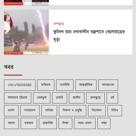
দেশজুড়ে
ফুটবল ম্যাচ চলাকালীন বজ্রপাতে খেলোয়াড়ের
মৃত্যু
খবর
UNCATEGORIZED
অভিমত
অর্থনীতি
আন্তর্জাতিক
আবহাওয়া
আমাদের চট্টগ্রাম
খেলাধুলা
চাকরি
জাতীয়
দেশজুড়ে
ধর্ম
প্রবাস
বাংলাদেশ
বাণিজ্য
বিজ্ঞান ও প্রযুক্তি
বিনোদন
বিবিধ
ব্যবসা
মতামত
রাজনীতি
শিক্ষা
সময় প্রবাস
স্বাস্থ্য