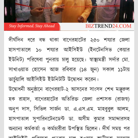
দীর্ঘদিন ধরে বন্ধ থাকা বাগেরহাটের ২৫০ শয্যার জেলা
হাসপাতালে ১০ শয্যার আইসিইউ (ইনটেনসিভ কেয়ার
ইউনিট) পরিষেবা পুনরায় চালু হয়েছে। স্বাস্থ্যমন্ত্রী সর্দার মো.
সাখাওয়াত হোসেন আজ রবিবার (১৪ জুন) সকাল ১১টায়
ভার্চুয়ালি আইসিইউ ইউনিটটি উদ্বোধন করেন।
উদ্বোধনী অনুষ্ঠানে বাগেরহাট-২ আসনের সাংসদ শেখ মঞ্জুরুল
হক রাহাদ, বাগেরহাটের অতিরিক্ত জেলা প্রশাসক (রাজস্ব)
অনুপ দাস, সিভিল সার্জন ডা. এ.এস.এম. মাহবুবুল আলম,
হাসপাতাল সুপারিনটেনডেন্ট ডা. অসীম কুমার সমাদ্দারসহ
অন্যান্য কর্মকর্তা ও কর্মচারীরা উপস্থিত ছিলেন। দীর্ঘ সময় পর