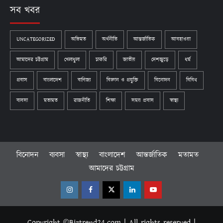
সব খবর
UNCATEGORIZED
অভিমত
অর্থনীতি
আন্তর্জাতিক
আবহাওয়া
আমাদের চট্টগ্রাম
খেলাধুলা
চাকরি
জাতীয়
দেশজুড়ে
ধর্ম
প্রবাস
বাংলাদেশ
বাণিজ্য
বিজ্ঞান ও প্রযুক্তি
বিনোদন
বিবিধ
ব্যবসা
মতামত
রাজনীতি
শিক্ষা
সময় প্রবাস
স্বাস্থ্য
বিনোদন
ব্যবসা
স্বাস্থ্য
বাংলাদেশ
আন্তর্জাতিক
মতামত
আমাদের চট্টগ্রাম
Instagram
Facebook
Twitter
Linkedin
Youtube
Copyright ©Biztrend24.com | All rights reserved |