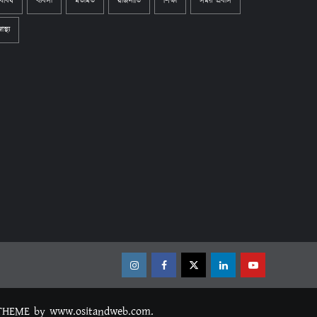
বিবিধ
ব্যবসা
মতামত
রাজনীতি
শিক্ষা
সময় প্রবাস
্বাস্থ্য
Instagram
Facebook
Twitter
Linkedin
Youtube
THEME
by www.ositandweb.com.