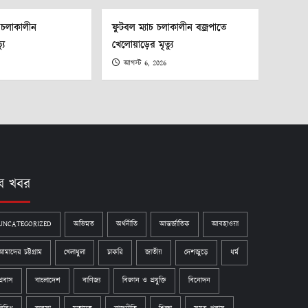
া চলাকালীন
ফুটবল ম্যাচ চলাকালীন বজ্রপাতে
যু
খেলোয়াড়ের মৃত্যু
আগস্ট 6, 2026
ব খবর
UNCATEGORIZED
অভিমত
অর্থনীতি
আন্তর্জাতিক
আবহাওয়া
আমাদের চট্টগ্রাম
খেলাধুলা
চাকরি
জাতীয়
দেশজুড়ে
ধর্ম
প্রবাস
বাংলাদেশ
বাণিজ্য
বিজ্ঞান ও প্রযুক্তি
বিনোদন