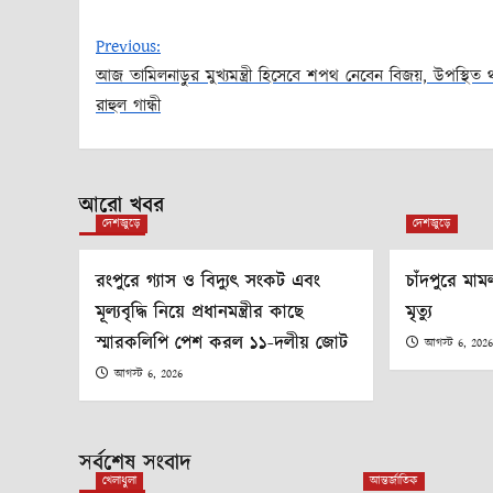
Previous:
আজ তামিলনাড়ুর মুখ্যমন্ত্রী হিসেবে শপথ নেবেন বিজয়, উপস্থিত
Post
রাহুল গান্ধী
navigation
আরো খবর
দেশজুড়ে
দেশজুড়ে
রংপুরে গ্যাস ও বিদ্যুৎ সংকট এবং
চাঁদপুরে ম
মূল্যবৃদ্ধি নিয়ে প্রধানমন্ত্রীর কাছে
মৃত্যু
স্মারকলিপি পেশ করল ১১-দলীয় জোট
আগস্ট 6, 202
আগস্ট 6, 2026
সর্বশেষ সংবাদ
খেলাধুলা
আন্তর্জাতিক