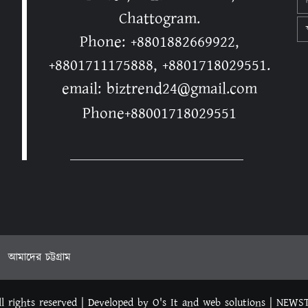
Chattogram.
স
Phone: +8801882669922,
+8801711175888, +8801718029551.
email: biztrend24@gmail.com
Phone+88001718029551
আমাদের চট্টগ্রাম
l rights reserved | Developed by O's It and web solutions
|
NEWS