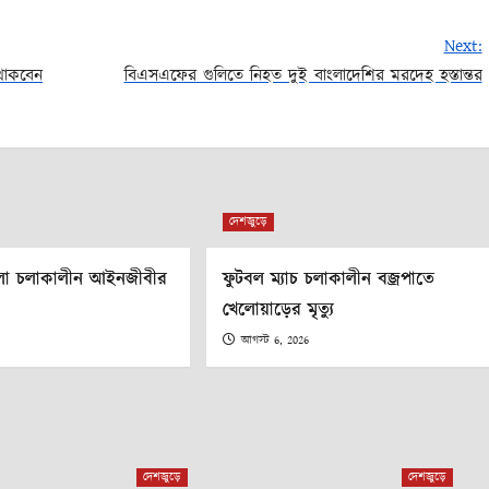
Next:
 থাকবেন
বিএসএফের গুলিতে নিহত দুই বাংলাদেশির মরদেহ হস্তান্তর
দেশজুড়ে
ামলা চলাকালীন আইনজীবীর
ফুটবল ম্যাচ চলাকালীন বজ্রপাতে
খেলোয়াড়ের মৃত্যু
6
আগস্ট 6, 2026
দেশজুড়ে
দেশজুড়ে