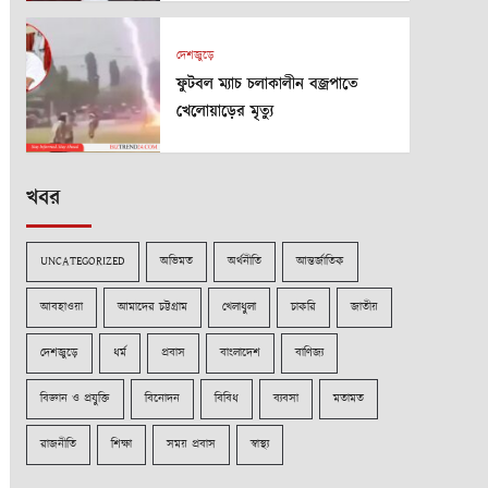
দেশজুড়ে
ফুটবল ম্যাচ চলাকালীন বজ্রপাতে
খেলোয়াড়ের মৃত্যু
খবর
UNCATEGORIZED
অভিমত
অর্থনীতি
আন্তর্জাতিক
আবহাওয়া
আমাদের চট্টগ্রাম
খেলাধুলা
চাকরি
জাতীয়
দেশজুড়ে
ধর্ম
প্রবাস
বাংলাদেশ
বাণিজ্য
বিজ্ঞান ও প্রযুক্তি
বিনোদন
বিবিধ
ব্যবসা
মতামত
রাজনীতি
শিক্ষা
সময় প্রবাস
স্বাস্থ্য