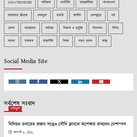
UNCATEGORIZED
অভিমত
অর্থনীতি
আন্তর্জাতিক
আবহাওয়া
আমাদের চট্টগ্রাম
খেলাধুলা
চাকরি
জাতীয়
দেশজুড়ে
ধর্ম
প্রবাস
বাংলাদেশ
বাণিজ্য
বিজ্ঞান ও প্রযুক্তি
বিনোদন
বিবিধ
ব্যবসা
মতামত
রাজনীতি
শিক্ষা
সময় প্রবাস
স্বাস্থ্য
Social Media Site
Instagram
Facebook
Twitter
Linkedin
Youtube
সর্বশেষ সংবাদ
খেলাধুলা
মিলিয়ন ডলারের প্রস্তাব সত্ত্বেও সৌদি ক্লাবকে অপেক্ষায় রাখলেন দেশাম্পস
আগস্ট 6, 2026