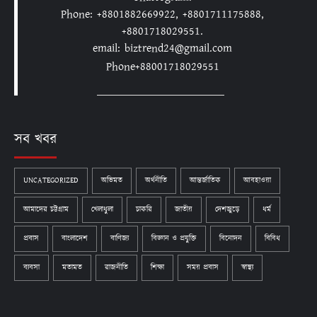
Phone: +8801882669922, +8801711175888,
+8801718029551.
email: biztrend24@gmail.com
Phone+88001718029551
সব খবর
UNCATEGORIZED
অভিমত
অর্থনীতি
আন্তর্জাতিক
আবহাওয়া
আমাদের চট্টগ্রাম
খেলাধুলা
চাকরি
জাতীয়
দেশজুড়ে
ধর্ম
প্রবাস
বাংলাদেশ
বাণিজ্য
বিজ্ঞান ও প্রযুক্তি
বিনোদন
বিবিধ
ব্যবসা
মতামত
রাজনীতি
শিক্ষা
সময় প্রবাস
স্বাস্থ্য