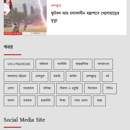
দেশজুড়ে
ফুটবল ম্যাচ চলাকালীন বজ্রপাতে খেলোয়াড়ের
মৃত্যু
খবর
UNCATEGORIZED
অভিমত
অর্থনীতি
আন্তর্জাতিক
আবহাওয়া
আমাদের চট্টগ্রাম
খেলাধুলা
চাকরি
জাতীয়
দেশজুড়ে
ধর্ম
প্রবাস
বাংলাদেশ
বাণিজ্য
বিজ্ঞান ও প্রযুক্তি
বিনোদন
বিবিধ
ব্যবসা
মতামত
রাজনীতি
শিক্ষা
সময় প্রবাস
স্বাস্থ্য
Social Media Site