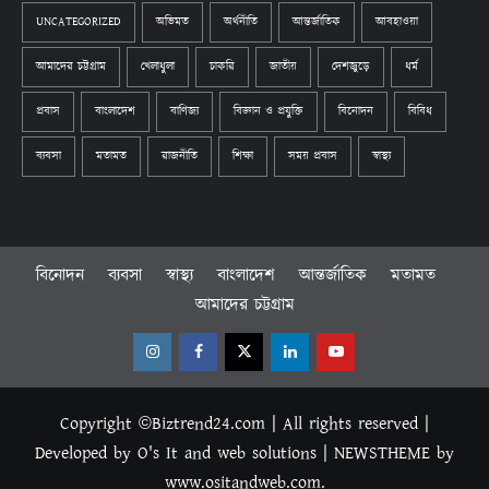
UNCATEGORIZED
অভিমত
অর্থনীতি
আন্তর্জাতিক
আবহাওয়া
আমাদের চট্টগ্রাম
খেলাধুলা
চাকরি
জাতীয়
দেশজুড়ে
ধর্ম
প্রবাস
বাংলাদেশ
বাণিজ্য
বিজ্ঞান ও প্রযুক্তি
বিনোদন
বিবিধ
ব্যবসা
মতামত
রাজনীতি
শিক্ষা
সময় প্রবাস
স্বাস্থ্য
বিনোদন
ব্যবসা
স্বাস্থ্য
বাংলাদেশ
আন্তর্জাতিক
মতামত
আমাদের চট্টগ্রাম
Instagram
Facebook
Twitter
Linkedin
Youtube
Copyright ©Biztrend24.com | All rights reserved |
Developed by O's It and web solutions
|
NEWSTHEME
by
www.ositandweb.com.