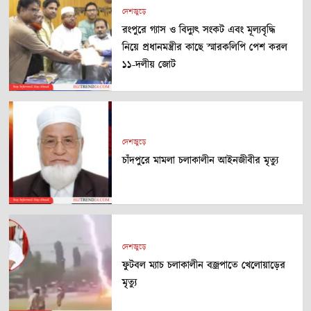
দেশজুড়ে
রংপুরে গ্যাস ও বিদ্যুৎ সংকট এবং মূল্যবৃদ্ধি
নিয়ে প্রধানমন্ত্রীর কাছে স্মারকলিপি পেশ করল
১১-দলীয় জোট
দেশজুড়ে
চাঁদপুরে মামলা চলাকালীন আইনজীবীর মৃত্যু
দেশজুড়ে
ফুটবল ম্যাচ চলাকালীন বজ্রপাতে খেলোয়াড়ের
মৃত্যু