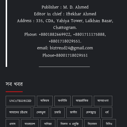
Publisher : M. D. Ahmed
Editor in chief : Iftekhar Ahmed
Address : 335, CDA, Yahiya Tower, Lalkhan Bazar,
Chattogram.
Phone: +8801882669922, +8801711175888,
+8801718029551.
email: biztrend24@gmail.com
Phone+88001718029551
সব খবর
UNCATEGORIZED
অভিমত
অর্থনীতি
আন্তর্জাতিক
আবহাওয়া
আমাদের চট্টগ্রাম
খেলাধুলা
চাকরি
জাতীয়
দেশজুড়ে
ধর্ম
প্রবাস
বাংলাদেশ
বাণিজ্য
বিজ্ঞান ও প্রযুক্তি
বিনোদন
বিবিধ