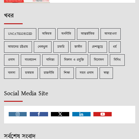
খবর
UNCATEGORIZED
অভিমত
অর্থনীতি
আন্তর্জাতিক
আবহাওয়া
আমাদের চট্টগ্রাম
খেলাধুলা
চাকরি
জাতীয়
দেশজুড়ে
ধর্ম
প্রবাস
বাংলাদেশ
বাণিজ্য
বিজ্ঞান ও প্রযুক্তি
বিনোদন
বিবিধ
ব্যবসা
মতামত
রাজনীতি
শিক্ষা
সময় প্রবাস
স্বাস্থ্য
Social Media Site
Instagram
Facebook
Twitter
Linkedin
Youtube
সর্বশেষ সংবাদ