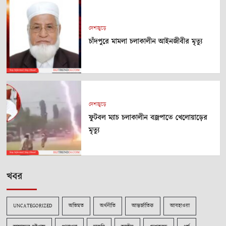
দেশজুড়ে
চাঁদপুরে মামলা চলাকালীন আইনজীবীর মৃত্যু
দেশজুড়ে
ফুটবল ম্যাচ চলাকালীন বজ্রপাতে খেলোয়াড়ের
মৃত্যু
খবর
UNCATEGORIZED
অভিমত
অর্থনীতি
আন্তর্জাতিক
আবহাওয়া