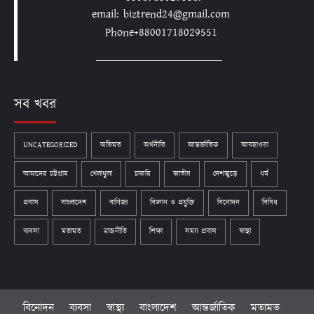
email: biztrend24@gmail.com
Phone+88001718029551
সব খবর
UNCATEGORIZED
অভিমত
অর্থনীতি
আন্তর্জাতিক
আবহাওয়া
আমাদের চট্টগ্রাম
খেলাধুলা
চাকরি
জাতীয়
দেশজুড়ে
ধর্ম
প্রবাস
বাংলাদেশ
বাণিজ্য
বিজ্ঞান ও প্রযুক্তি
বিনোদন
বিবিধ
ব্যবসা
মতামত
রাজনীতি
শিক্ষা
সময় প্রবাস
স্বাস্থ্য
বিনোদন
ব্যবসা
স্বাস্থ্য
বাংলাদেশ
আন্তর্জাতিক
মতামত