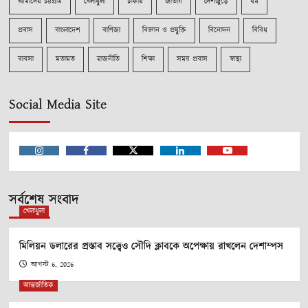
আমাদের চট্টগ্রাম
খেলাধুলা
চাকরি
জাতীয়
দেশজুড়ে
ধর্ম
প্রবাস
বাংলাদেশ
বাণিজ্য
বিজ্ঞান ও প্রযুক্তি
বিনোদন
বিবিধ
ব্যবসা
মতামত
রাজনীতি
শিক্ষা
সময় প্রবাস
স্বাস্থ্য
Social Media Site
Instagram
Facebook
Twitter
Linkedin
Youtube
সর্বশেষ সংবাদ
খেলাধুলা
মিলিয়ন ডলারের প্রস্তাব সত্ত্বেও সৌদি ক্লাবকে অপেক্ষায় রাখলেন দেশাম্পস
আগস্ট 6, 2026
আন্তর্জাতিক