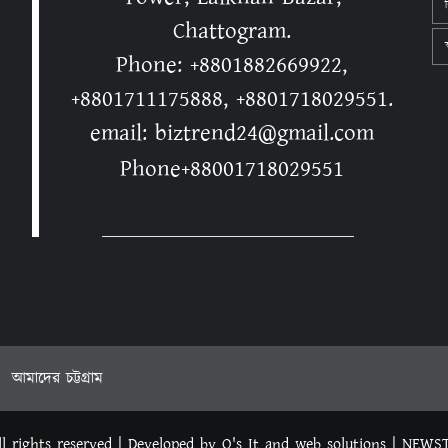
Chattogram.
স
Phone: +8801882669922,
+8801711175888, +8801718029551.
email: biztrend24@gmail.com
Phone+88001718029551
আমাদের চট্টগ্রাম
l rights reserved | Developed by O's It and web solutions
|
NEWS