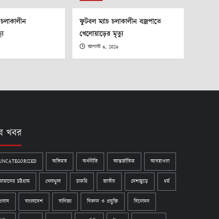
া চলাকালীন
ফুটবল ম্যাচ চলাকালীন বজ্রপাতে
যু
খেলোয়াড়ের মৃত্যু
আগস্ট 6, 2026
ব খবর
UNCATEGORIZED
অভিমত
অর্থনীতি
আন্তর্জাতিক
আবহাওয়া
আমাদের চট্টগ্রাম
খেলাধুলা
চাকরি
জাতীয়
দেশজুড়ে
ধর্ম
প্রবাস
বাংলাদেশ
বাণিজ্য
বিজ্ঞান ও প্রযুক্তি
বিনোদন