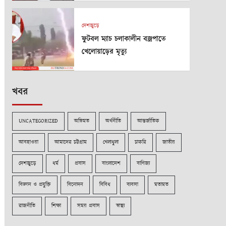
দেশজুড়ে
ফুটবল ম্যাচ চলাকালীন বজ্রপাতে
খেলোয়াড়ের মৃত্যু
খবর
UNCATEGORIZED
অভিমত
অর্থনীতি
আন্তর্জাতিক
আবহাওয়া
আমাদের চট্টগ্রাম
খেলাধুলা
চাকরি
জাতীয়
দেশজুড়ে
ধর্ম
প্রবাস
বাংলাদেশ
বাণিজ্য
বিজ্ঞান ও প্রযুক্তি
বিনোদন
বিবিধ
ব্যবসা
মতামত
রাজনীতি
শিক্ষা
সময় প্রবাস
স্বাস্থ্য