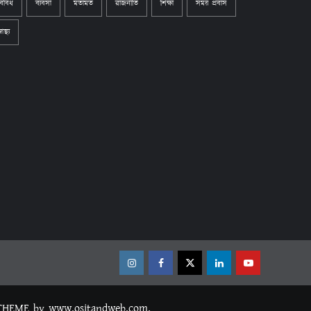
বিবিধ
ব্যবসা
মতামত
রাজনীতি
শিক্ষা
সময় প্রবাস
্বাস্থ্য
Instagram
Facebook
Twitter
Linkedin
Youtube
THEME
by www.ositandweb.com.