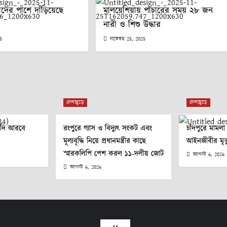
ীদের পাশে দাঁড়িয়েছে
মালয়েশিয়ায় পাচারের সময় ২৮ জন
নারী ও শিশু উদ্ধার
25
নভেম্বর 25, 2025
দেশজুড়ে
দেশজুড়ে
ৌদি আরবে
রংপুরে গ্যাস ও বিদ্যুৎ সংকট এবং
চাঁদপুরে মামল
মূল্যবৃদ্ধি নিয়ে প্রধানমন্ত্রীর কাছে
আইনজীবীর মৃত্
স্মারকলিপি পেশ করল ১১-দলীয় জোট
আগস্ট 6, 2026
আগস্ট 6, 2026