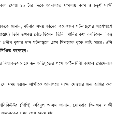
ল সোয়া ১০ টার দিকে আদালতে মামলায় নবম ও চতুর্থ সাক্ষী
দালতকে জানান, ঘটনার সময় তাদের কয়েকজন ঘটনাস্থলের আশেপাশে
রাস্তায়) তিনি তখনও বেঁচে ছিলেন, তিনি পানির কথা বলছিলেন, কিন্তু
প্রদীপ কুমার দাস ঘটনাস্থলে এসে সিনহাকে বুকে লাথি মারে। ওসি
ি নিশ্চিত করেছেন।
েক্টর লিয়াকতসহ ১৫ জন অভিযুক্তের পক্ষে আইনজীবী কামাল হোসেনকে
 সময় ছয়জন সাক্ষীকে আদালতে সাক্ষ্য দেওয়ার জন্য হাজির করা
্রসিকিউটর (পিপি) ফরিদুল আলম জানান, সোমবার তিনজন সাক্ষী
েই আদালতের সময় শেষ হযয়ে যায়।