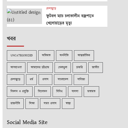
দেশজুড়ে
ফুটবল ম্যাচ চলাকালীন বজ্রপাতে
খেলোয়াড়ের মৃত্যু
খবর
UNCATEGORIZED
অভিমত
অর্থনীতি
আন্তর্জাতিক
আবহাওয়া
আমাদের চট্টগ্রাম
খেলাধুলা
চাকরি
জাতীয়
দেশজুড়ে
ধর্ম
প্রবাস
বাংলাদেশ
বাণিজ্য
বিজ্ঞান ও প্রযুক্তি
বিনোদন
বিবিধ
ব্যবসা
মতামত
রাজনীতি
শিক্ষা
সময় প্রবাস
স্বাস্থ্য
Social Media Site