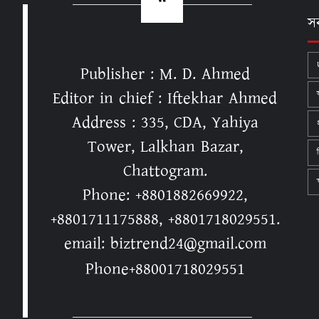
স
Publisher : M. D. Ahmed
Editor in chief : Iftekhar Ahmed
Address : 335, CDA, Yahiya
Tower, Lalkhan Bazar,
Chattogram.
স
Phone: +8801882669922,
+8801711175888, +8801718029551.
email: biztrend24@gmail.com
Phone+88001718029551