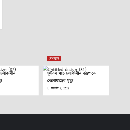
দেশজুড়ে
া চলাকালীন
ফুটবল ম্যাচ চলাকালীন বজ্রপাতে
যু
খেলোয়াড়ের মৃত্যু
আগস্ট 6, 2026