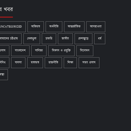
ব খবর
UNCATEGORIZED
অভিমত
অর্থনীতি
আন্তর্জাতিক
আবহাওয়া
আমাদের চট্টগ্রাম
খেলাধুলা
চাকরি
জাতীয়
দেশজুড়ে
ধর্ম
প্রবাস
বাংলাদেশ
বাণিজ্য
বিজ্ঞান ও প্রযুক্তি
বিনোদন
বিবিধ
ব্যবসা
মতামত
রাজনীতি
শিক্ষা
সময় প্রবাস
্বাস্থ্য