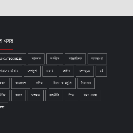
ব খবর
UNCATEGORIZED
অভিমত
অর্থনীতি
আন্তর্জাতিক
আবহাওয়া
আমাদের চট্টগ্রাম
খেলাধুলা
চাকরি
জাতীয়
দেশজুড়ে
ধর্ম
প্রবাস
বাংলাদেশ
বাণিজ্য
বিজ্ঞান ও প্রযুক্তি
বিনোদন
বিবিধ
ব্যবসা
মতামত
রাজনীতি
শিক্ষা
সময় প্রবাস
্বাস্থ্য