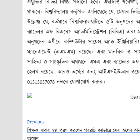
প্রযুক্তির বিভিন্ন বিষয় পড়ানো হবে। এছাড়াও গবেষণা, 
থাকবে। বিশ্ববিদ্যালয় কর্তৃপক্ষ জানিয়েছে যে, মেধার ভিত্ত
উল্লেখ্য যে, বর্তমানে বিশ্ববিদ্যালয়টিতে ৫টি অনুষদে
ব্যাচেলর অফ বিজনেস অ্যাডমিনিস্ট্রেশন (বিবিএ) এবং মা
অনুষদের অধীনে কম্পিউটার সায়েন্স অ্যান্ড ইঞ্জিনিয়ারিং
ম্যানেজমেন্ট (এএমএম) রয়েছে। এবং মানবিক ও সাম
সাহিত্য ও সাংস্কৃতিক অধ্যয়নে এমএ এবং ব্যাচেলর 
হেলথ রয়েছে। আরও তথ্যের জন্য, আইএসইউ-এর ওয়ে
01313037078 নম্বরে যোগাযোগ করুন।
Previous:
শিক্ষক বাবার স্বপ্ন পূরণ করলেন পররাষ্ট্র ক্যাডারে সেরা হলেন তা
Post
রহমান