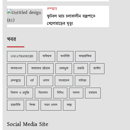
দেশজুড়ে
ফুটবল ম্যাচ চলাকালীন বজ্রপাতে
খেলোয়াড়ের মৃত্যু
খবর
UNCATEGORIZED
অভিমত
অর্থনীতি
আন্তর্জাতিক
আবহাওয়া
আমাদের চট্টগ্রাম
খেলাধুলা
চাকরি
জাতীয়
দেশজুড়ে
ধর্ম
প্রবাস
বাংলাদেশ
বাণিজ্য
বিজ্ঞান ও প্রযুক্তি
বিনোদন
বিবিধ
ব্যবসা
মতামত
রাজনীতি
শিক্ষা
সময় প্রবাস
স্বাস্থ্য
Social Media Site