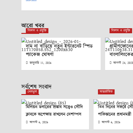
navigation
আরো খবর
বিজ্ঞান ও প্রযুক্তি
বিজ্ঞান ও প্রযুক্তি
দাম না বাড়িয়ে নতুন ইন্টারনেট স্পিড
গ্রামীণফোনের
প্যাকেজ ঘোষণা
বাংলালিংকে
জানুয়ারি 11, 2026
আগস্ট 24, 202
সর্বশেষ সংবাদ
খেলাধুলা
আন্তর্জাতিক
মিলিয়ন ডলারের প্রস্তাব সত্ত্বেও সৌদি
তিন দিনের সফরে স
ক্লাবকে অপেক্ষায় রাখলেন দেশাম্পস
পাকিস্তানের প্রধানমন্ত্রী
আগস্ট 6, 2026
আগস্ট 6, 2026