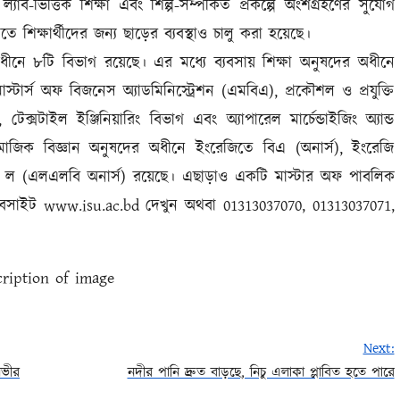
ল্যাব-ভিত্তিক শিক্ষা এবং শিল্প-সম্পর্কিত প্রকল্পে অংশগ্রহণের সুযোগ
িতে শিক্ষার্থীদের জন্য ছাড়ের ব্যবস্থাও চালু করা হয়েছে।
র অধীনে ৮টি বিভাগ রয়েছে। এর মধ্যে ব্যবসায় শিক্ষা অনুষদের অধীনে
স্টার্স অফ বিজনেস অ্যাডমিনিস্ট্রেশন (এমবিএ), প্রকৌশল ও প্রযুক্তি
, টেক্সটাইল ইঞ্জিনিয়ারিং বিভাগ এবং অ্যাপারেল মার্চেন্ডাইজিং অ্যান্ড
াজিক বিজ্ঞান অনুষদের অধীনে ইংরেজিতে বিএ (অনার্স), ইংরেজি
অফ ল (এলএলবি অনার্স) রয়েছে। এছাড়াও একটি মাস্টার অফ পাবলিক
বসাইট www.isu.ac.bd দেখুন অথবা 01313037070, 01313037071,
Next:
নভীর
নদীর পানি দ্রুত বাড়ছে, নিচু এলাকা প্লাবিত হতে পারে