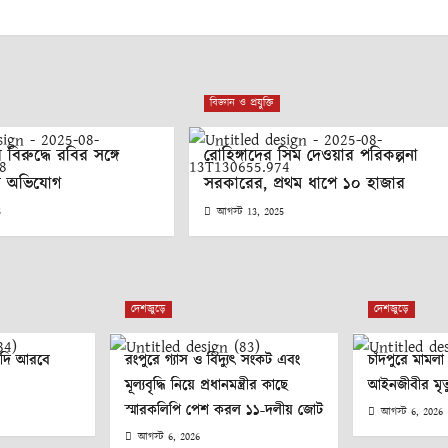
বিজ্ঞান ও প্রযুক্তি
 বিরুদ্ধে রবির সঙ্গে
রোহিঙ্গাদের সিম দেওয়ার পরিকল্পনা
র অভিযোগ
সরকারের, প্রথম ধাপে ১০ হাজার
5
আগস্ট 13, 2025
দেশজুড়ে
দেশজুড়ে
ৌদি আরবে
রংপুরে গ্যাস ও বিদ্যুৎ সংকট এবং
চাঁদপুরে মামল
মূল্যবৃদ্ধি নিয়ে প্রধানমন্ত্রীর কাছে
আইনজীবীর মৃত্
স্মারকলিপি পেশ করল ১১-দলীয় জোট
আগস্ট 6, 2026
আগস্ট 6, 2026