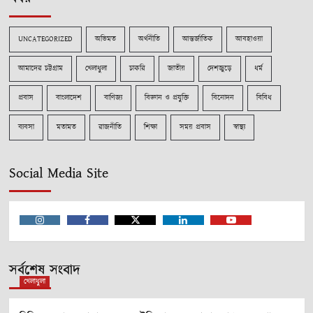
UNCATEGORIZED
অভিমত
অর্থনীতি
আন্তর্জাতিক
আবহাওয়া
আমাদের চট্টগ্রাম
খেলাধুলা
চাকরি
জাতীয়
দেশজুড়ে
ধর্ম
প্রবাস
বাংলাদেশ
বাণিজ্য
বিজ্ঞান ও প্রযুক্তি
বিনোদন
বিবিধ
ব্যবসা
মতামত
রাজনীতি
শিক্ষা
সময় প্রবাস
স্বাস্থ্য
Social Media Site
Instagram
Facebook
Twitter
Linkedin
Youtube
সর্বশেষ সংবাদ
খেলাধুলা