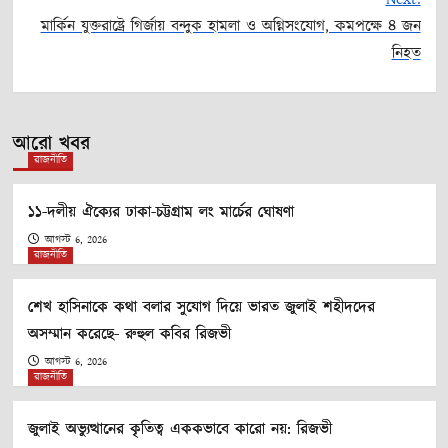
মার্কিন যুক্তরাষ্ট্রে গির্জায় বন্দুক হামলা ও অগ্নিসংযোগ, কমপক্ষে ৪ জন
navigation
নিহত
আরো খবর
রাজনীতি
১১-দলীয় ঐক্যের ঢাকা-চট্টগ্রাম লং মার্চের ঘোষণা
আগস্ট 6, 2026
রাজনীতি
শেখ হাসিনাকে কথা বলার সুযোগ দিয়ে ভারত জুলাই শহীদদের
অসম্মান করেছে- রুহুল কবির রিজভী
আগস্ট 6, 2026
রাজনীতি
জুলাই অভ্যুত্থানের কৃতিত্ব এককভাবে কারো নয়: রিজভী