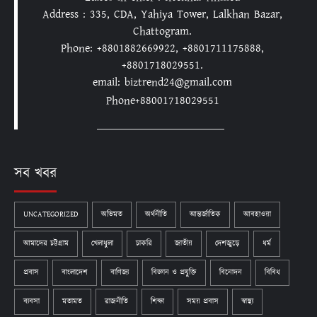
Address : 335, CDA, Yahiya Tower, Lalkhan Bazar,
Chattogram.
Phone: +8801882669922, +8801711175888,
+8801718029551.
email: biztrend24@gmail.com
Phone+88001718029551
সব খবর
UNCATEGORIZED
অভিমত
অর্থনীতি
আন্তর্জাতিক
আবহাওয়া
আমাদের চট্টগ্রাম
খেলাধুলা
চাকরি
জাতীয়
দেশজুড়ে
ধর্ম
প্রবাস
বাংলাদেশ
বাণিজ্য
বিজ্ঞান ও প্রযুক্তি
বিনোদন
বিবিধ
ব্যবসা
মতামত
রাজনীতি
শিক্ষা
সময় প্রবাস
স্বাস্থ্য