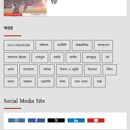
মৃত্যু
খবর
UNCATEGORIZED
অভিমত
অর্থনীতি
আন্তর্জাতিক
আবহাওয়া
আমাদের চট্টগ্রাম
খেলাধুলা
চাকরি
জাতীয়
দেশজুড়ে
ধর্ম
প্রবাস
বাংলাদেশ
বাণিজ্য
বিজ্ঞান ও প্রযুক্তি
বিনোদন
বিবিধ
ব্যবসা
মতামত
রাজনীতি
শিক্ষা
সময় প্রবাস
স্বাস্থ্য
Social Media Site
Instagram
Facebook
Twitter
Linkedin
Youtube