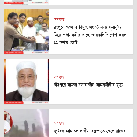
দেশজুড়ে
রংপুরে গ্যাস ও বিদ্যুৎ সংকট এবং মূল্যবৃদ্ধি
নিয়ে প্রধানমন্ত্রীর কাছে স্মারকলিপি পেশ করল
১১-দলীয় জোট
দেশজুড়ে
চাঁদপুরে মামলা চলাকালীন আইনজীবীর মৃত্যু
দেশজুড়ে
ফুটবল ম্যাচ চলাকালীন বজ্রপাতে খেলোয়াড়ের