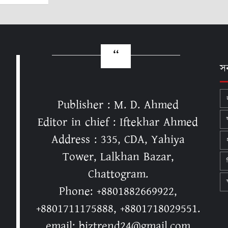
স
Publisher : M. D. Ahmed
Editor in chief : Iftekhar Ahmed
Address : 335, CDA, Yahiya
Tower, Lalkhan Bazar,
Chattogram.
স
Phone: +8801882669922,
+8801711175888, +8801718029551.
email: biztrend24@gmail.com