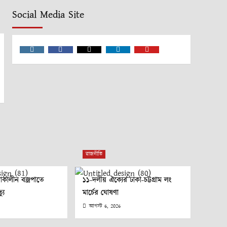
Social Media Site
Instagram
Facebook
Twitter
Linkedin
Youtube
রাজনীতি
লাকালীন বজ্রপাতে
১১-দলীয় ঐক্যের ঢাকা-চট্টগ্রাম লং
যু
মার্চের ঘোষণা
আগস্ট 6, 2026