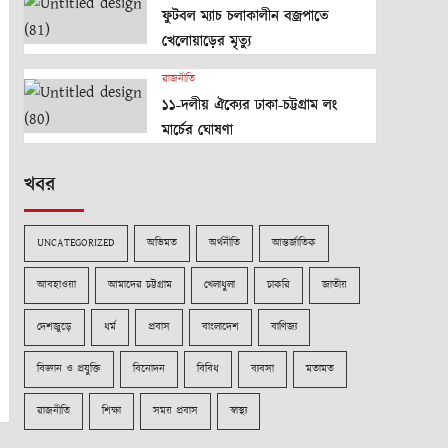
ফুটবল ম্যাচ চলাকালীন বজ্রপাতে
খেলোয়াড়ের মৃত্যু
রাজনীতি
১১-দলীয় ঐক্যের ঢাকা-চট্টগ্রাম লং
মার্চের ঘোষণা
খবর
UNCATEGORIZED
অভিমত
অর্থনীতি
আন্তর্জাতিক
আবহাওয়া
আমাদের চট্টগ্রাম
খেলাধুলা
চাকরি
জাতীয়
দেশজুড়ে
ধর্ম
প্রবাস
বাংলাদেশ
বাণিজ্য
বিজ্ঞান ও প্রযুক্তি
বিনোদন
বিবিধ
ব্যবসা
মতামত
রাজনীতি
শিক্ষা
সময় প্রবাস
স্বাস্থ্য