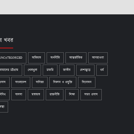
ব খবর
UNCATEGORIZED
অভিমত
অর্থনীতি
আন্তর্জাতিক
আবহাওয়া
আমাদের চট্টগ্রাম
খেলাধুলা
চাকরি
জাতীয়
দেশজুড়ে
ধর্ম
প্রবাস
বাংলাদেশ
বাণিজ্য
বিজ্ঞান ও প্রযুক্তি
বিনোদন
বিবিধ
ব্যবসা
মতামত
রাজনীতি
শিক্ষা
সময় প্রবাস
্বাস্থ্য