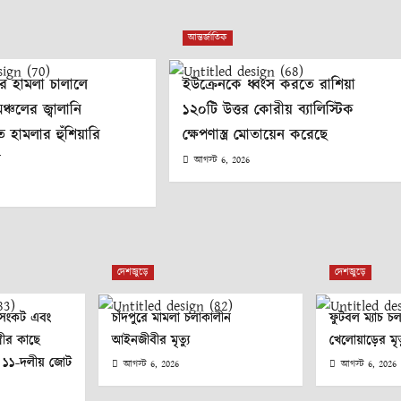
আন্তর্জাতিক
আবার হামলা চালালে
ইউক্রেনকে ধ্বংস করতে রাশিয়া
্চলের জ্বালানি
১২০টি উত্তর কোরীয় ব্যালিস্টিক
হামলার হুঁশিয়ারি
ক্ষেপণাস্ত্র মোতায়েন করেছে
ন
আগস্ট 6, 2026
দেশজুড়ে
দেশজুড়ে
ুৎ সংকট এবং
চাঁদপুরে মামলা চলাকালীন
ফুটবল ম্যাচ চ
্ত্রীর কাছে
আইনজীবীর মৃত্যু
খেলোয়াড়ের মৃত্
 ১১-দলীয় জোট
আগস্ট 6, 2026
আগস্ট 6, 2026