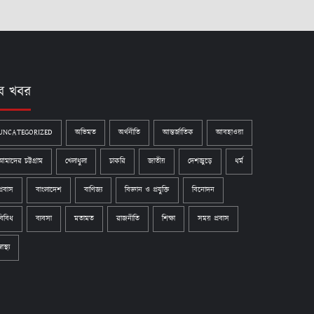
ব খবর
UNCATEGORIZED
অভিমত
অর্থনীতি
আন্তর্জাতিক
আবহাওয়া
আমাদের চট্টগ্রাম
খেলাধুলা
চাকরি
জাতীয়
দেশজুড়ে
ধর্ম
প্রবাস
বাংলাদেশ
বাণিজ্য
বিজ্ঞান ও প্রযুক্তি
বিনোদন
বিবিধ
ব্যবসা
মতামত
রাজনীতি
শিক্ষা
সময় প্রবাস
্বাস্থ্য