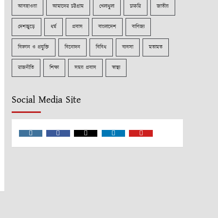
আবহাওয়া
আমাদের চট্টগ্রাম
খেলাধুলা
চাকরি
জাতীয়
দেশজুড়ে
ধর্ম
প্রবাস
বাংলাদেশ
বাণিজ্য
বিজ্ঞান ও প্রযুক্তি
বিনোদন
বিবিধ
ব্যবসা
মতামত
রাজনীতি
শিক্ষা
সময় প্রবাস
স্বাস্থ্য
Social Media Site
Instagram
Facebook
Twitter
Linkedin
Youtube