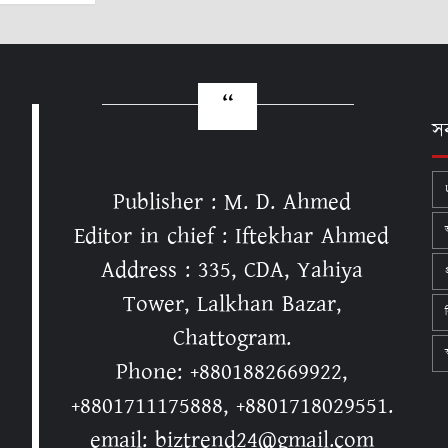
স
Publisher : M. D. Ahmed
Editor in chief : Iftekhar Ahmed
Address : 335, CDA, Yahiya
Tower, Lalkhan Bazar,
Chattogram.
স
Phone: +8801882669922,
+8801711175888, +8801718029551.
email: biztrend24@gmail.com